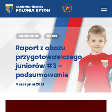
akademia
news
Raport z obozu
przygotowawczego
juniorów #3 –
podsumowanie
4 sierpnia 2021